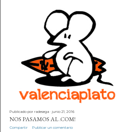
Publicado por
radesega
junio 21, 2016
NOS PASAMOS AL .COM!
Compartir
Publicar un comentario