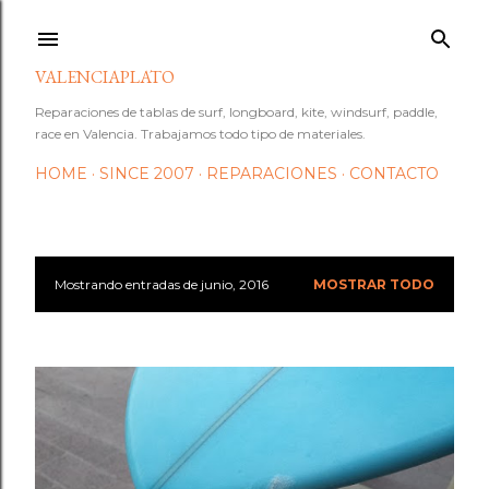
Ir al contenido principal
VALENCIAPLATO
Reparaciones de tablas de surf, longboard, kite, windsurf, paddle,
race en Valencia. Trabajamos todo tipo de materiales.
HOME
SINCE 2007
REPARACIONES
CONTACTO
Mostrando entradas de junio, 2016
MOSTRAR TODO
E
n
t
r