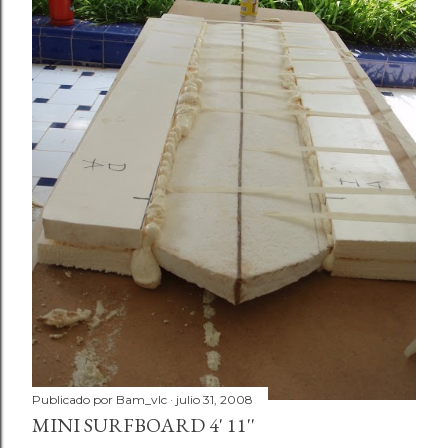
a
d
a
s
Publicado por
Bam_vlc
julio 31, 2008
MINI SURFBOARD 4' 11''