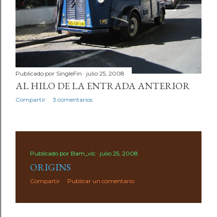
Publicado por
SingleFin
julio 25, 2008
AL HILO DE LA ENTRADA ANTERIOR
Compartir
3 comentarios
Publicado por
Bam_vlc
julio 25, 2008
ORIGINS
Compartir
Publicar un comentario