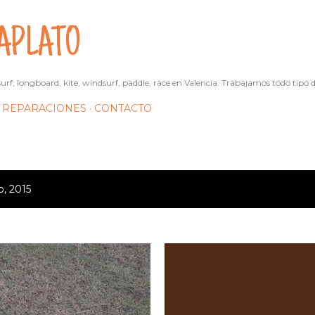
Ir al contenido principal
APLATO
urf, longboard, kite, windsurf, paddle, race en Valencia. Trabajamos todo tipo d
REPARACIONES
CONTACTO
, 2015