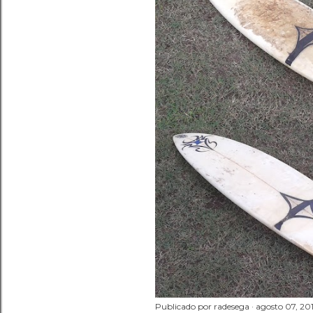
a
d
a
s
Publicado por
radesega
agosto 07, 20