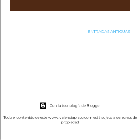
a
d
ENTRADAS ANTIGUAS
a
s
Con la tecnología de Blogger
Todo el contenido de este www.valenciaplato.com está sujeto a derechos de
propiedad