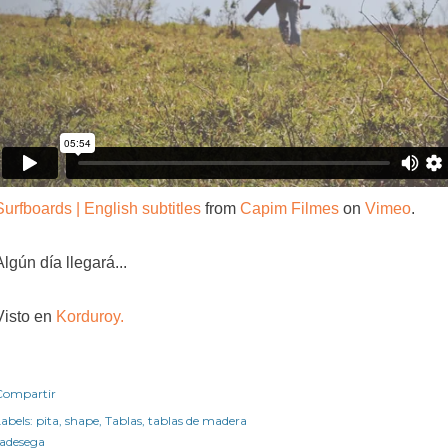
Surfboards | English subtitles
from
Capim Filmes
on
Vimeo
.
Algún día llegará...
Visto en
Korduroy.
Compartir
abels:
pita
shape
Tablas
tablas de madera
radesega