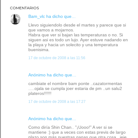
COMENTARIOS
Bam_vlc
ha dicho que…
Llevo siguiendolo desde el martes y parece que si
que vamos a mojarnos.
Habra que ver si bajan las temperaturas o no. Si
siguen asi es todo un lujo. Ayer estuve nadando en
la playa y hacia un solecito y una temperatura
buenisima.
17 de octubre de 2008 a las 11:56
Anónimo ha dicho que…
cambiate el nombre bam ponte ..cazatormentas
.....ojala se cumpla joer estaria de pm ..un salu2
plateros!!!!!!
17 de octubre de 2008 a las 17:27
Anónimo ha dicho que…
Como diría Shin Chan.. "¡Uooo!" A ver si se
mantiene :) que a veces con estas previs de largo
plazo son más nuestras ganas que otra cosa., jeje