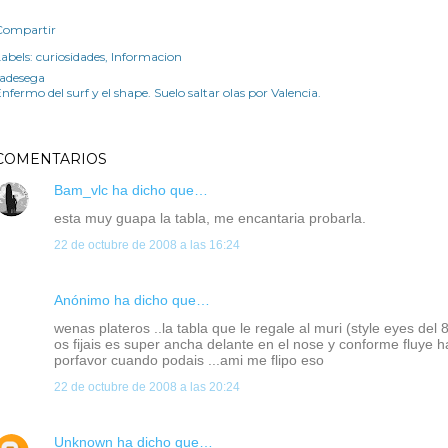
Compartir
abels:
curiosidades
Informacion
radesega
nfermo del surf y el shape. Suelo saltar olas por Valencia.
COMENTARIOS
Bam_vlc
ha dicho que…
esta muy guapa la tabla, me encantaria probarla.
22 de octubre de 2008 a las 16:24
Anónimo ha dicho que…
wenas plateros ..la tabla que le regale al muri (style eyes del 8
os fijais es super ancha delante en el nose y conforme fluye hac
porfavor cuando podais ...ami me flipo eso
22 de octubre de 2008 a las 20:24
Unknown
ha dicho que…