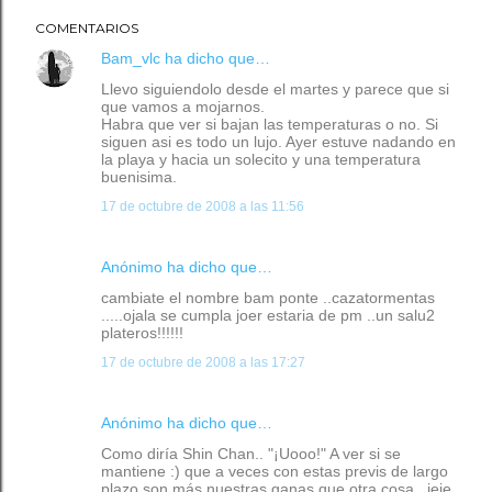
COMENTARIOS
Bam_vlc
ha dicho que…
Llevo siguiendolo desde el martes y parece que si
que vamos a mojarnos.
Habra que ver si bajan las temperaturas o no. Si
siguen asi es todo un lujo. Ayer estuve nadando en
la playa y hacia un solecito y una temperatura
buenisima.
17 de octubre de 2008 a las 11:56
Anónimo ha dicho que…
cambiate el nombre bam ponte ..cazatormentas
.....ojala se cumpla joer estaria de pm ..un salu2
plateros!!!!!!
17 de octubre de 2008 a las 17:27
Anónimo ha dicho que…
Como diría Shin Chan.. "¡Uooo!" A ver si se
mantiene :) que a veces con estas previs de largo
plazo son más nuestras ganas que otra cosa., jeje