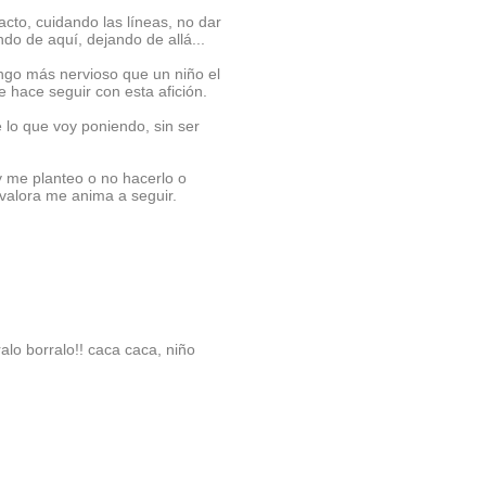
cto, cuidando las líneas, no dar
do de aquí, dejando de allá...
go más nervioso que un niño el
e hace seguir con esta afición.
 lo que voy poniendo, sin ser
y me planteo o no hacerlo o
 valora me anima a seguir.
lo borralo!! caca caca, niño