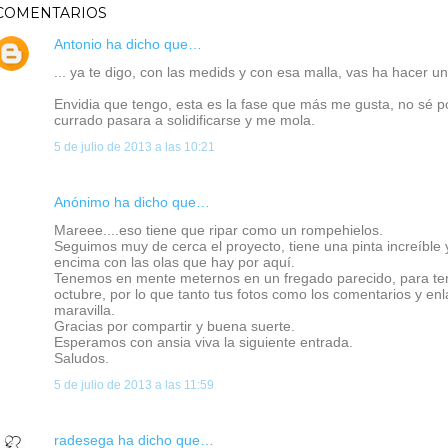
COMENTARIOS
Antonio
ha dicho que…
... ya te digo, con las medids y con esa malla, vas ha hacer un
Envidia que tengo, esta es la fase que más me gusta, no sé p
currado pasara a solidificarse y me mola.
5 de julio de 2013 a las 10:21
Anónimo ha dicho que…
Mareee....eso tiene que ripar como un rompehielos.
Seguimos muy de cerca el proyecto, tiene una pinta increíble
encima con las olas que hay por aquí.
Tenemos en mente meternos en un fregado parecido, para tene
octubre, por lo que tanto tus fotos como los comentarios y en
maravilla.
Gracias por compartir y buena suerte.
Esperamos con ansia viva la siguiente entrada.
Saludos.
5 de julio de 2013 a las 11:59
radesega
ha dicho que…