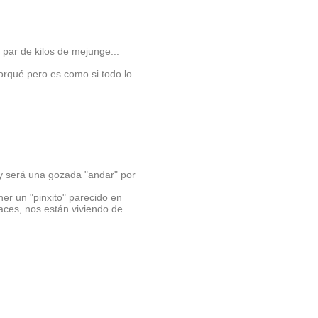
 par de kilos de mejunge...
orqué pero es como si todo lo
 y será una gozada "andar" por
r un "pinxito" parecido en
laces, nos están viviendo de