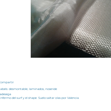
Compartir
abels:
desmontable
laminados
noseride
radesega
nfermo del surf y el shape. Suelo saltar olas por Valencia.