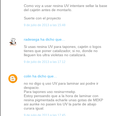
Como voy a usar resina UV intentare sellar la base
del cajetin antes de montarlo.
Suerte con el proyecto
9 de julio de 2013 a las 15:48
radesega
ha dicho que…
Si usas resina UV para tapones, cajetin o logos
tienes que poner catalizador, si no, donde no
lleguen los ultra violetas no catalizará.
9 de julio de 2013 a las 17:12
colin
ha dicho que…
no no digo q uso UV para laminar asi podre ir
despacio.
Para tapones uso resina+mekp.
Estoy pensando que a la hora de laminar con
resina pigmentada echarle unas gotas de MEKP
asi aunke no pasen los UV la parte de abajo
curara igual.
9 de julio de 2013 a las 17:45