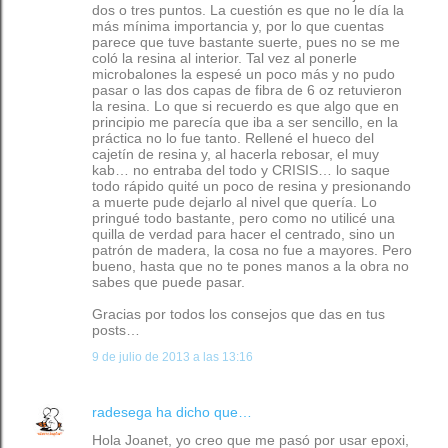
dos o tres puntos. La cuestión es que no le día la
más mínima importancia y, por lo que cuentas
parece que tuve bastante suerte, pues no se me
coló la resina al interior. Tal vez al ponerle
microbalones la espesé un poco más y no pudo
pasar o las dos capas de fibra de 6 oz retuvieron
la resina. Lo que si recuerdo es que algo que en
principio me parecía que iba a ser sencillo, en la
práctica no lo fue tanto. Rellené el hueco del
cajetín de resina y, al hacerla rebosar, el muy
kab… no entraba del todo y CRISIS… lo saque
todo rápido quité un poco de resina y presionando
a muerte pude dejarlo al nivel que quería. Lo
pringué todo bastante, pero como no utilicé una
quilla de verdad para hacer el centrado, sino un
patrón de madera, la cosa no fue a mayores. Pero
bueno, hasta que no te pones manos a la obra no
sabes que puede pasar.
Gracias por todos los consejos que das en tus
posts…
9 de julio de 2013 a las 13:16
radesega
ha dicho que…
Hola Joanet, yo creo que me pasó por usar epoxi,