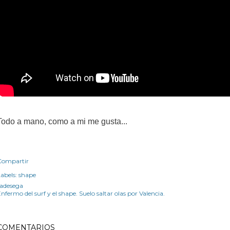
Todo a mano, como a mi me gusta...
Compartir
abels:
shape
radesega
nfermo del surf y el shape. Suelo saltar olas por Valencia.
COMENTARIOS