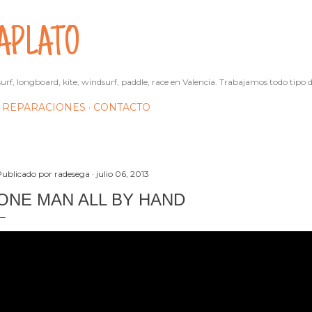
Ir al contenido principal
APLATO
urf, longboard, kite, windsurf, paddle, race en Valencia. Trabajamos todo tipo d
REPARACIONES
CONTACTO
Publicado por
radesega
julio 06, 2013
ONE MAN ALL BY HAND