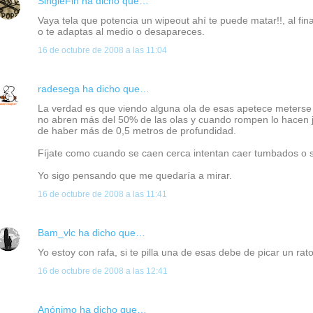
SingleFin
ha dicho que…
Vaya tela que potencia un wipeout ahí te puede matar!!, al fi
o te adaptas al medio o desapareces.
16 de octubre de 2008 a las 11:04
radesega
ha dicho que…
La verdad es que viendo alguna ola de esas apetece meterse a
no abren más del 50% de las olas y cuando rompen lo hacen ju
de haber más de 0,5 metros de profundidad.
Fíjate como cuando se caen cerca intentan caer tumbados o sa
Yo sigo pensando que me quedaría a mirar.
16 de octubre de 2008 a las 11:41
Bam_vlc
ha dicho que…
Yo estoy con rafa, si te pilla una de esas debe de picar un rat
16 de octubre de 2008 a las 12:41
Anónimo ha dicho que…