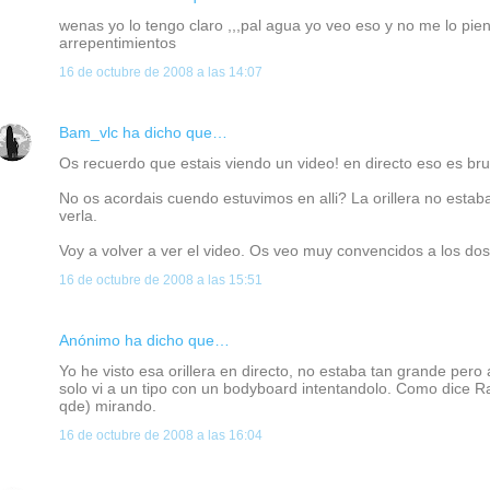
wenas yo lo tengo claro ,,,pal agua yo veo eso y no me lo pien
arrepentimientos
16 de octubre de 2008 a las 14:07
Bam_vlc
ha dicho que…
Os recuerdo que estais viendo un video! en directo eso es brut
No os acordais cuendo estuvimos en alli? La orillera no esta
verla.
Voy a volver a ver el video. Os veo muy convencidos a los dos
16 de octubre de 2008 a las 15:51
Anónimo ha dicho que…
Yo he visto esa orillera en directo, no estaba tan grande pero
solo vi a un tipo con un bodyboard intentandolo. Como dice 
qde) mirando.
16 de octubre de 2008 a las 16:04