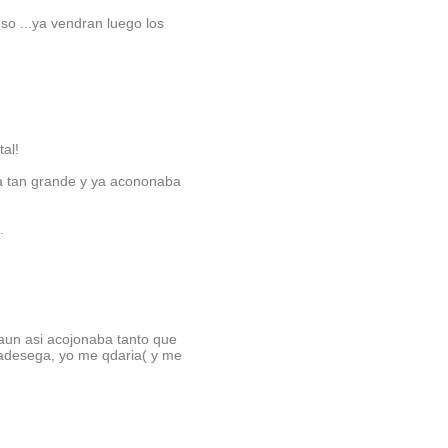
so ...ya vendran luego los
al!
ba tan grande y ya acononaba
.
 aun asi acojonaba tanto que
Radesega, yo me qdaria( y me