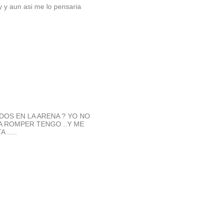
 y aun asi me lo pensaria
TADOS EN LA ARENA ? YO NO
PA ROMPER TENGO ..Y ME
.....