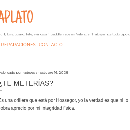
Ir al contenido principal
APLATO
urf, longboard, kite, windsurf, paddle, race en Valencia. Trabajamos todo tipo d
REPARACIONES
CONTACTO
Publicado por
radesega
octubre 16, 2008
¿TE METERÍAS?
Es una orillera que está por Hossegor, yo la verdad es que ni lo i
sobra aprecio por mi integridad física.