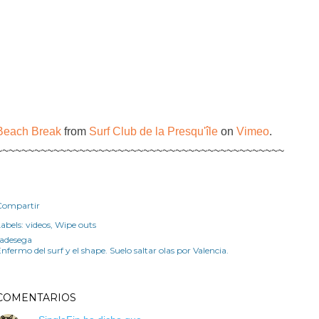
Beach Break
from
Surf Club de la Presqu'île
on
Vimeo
.
~~~~~~~~~~~~~~~~~~~~~~~~~~~~~~~~~~~~~~~~~~~~~
Compartir
abels:
videos
Wipe outs
radesega
nfermo del surf y el shape. Suelo saltar olas por Valencia.
COMENTARIOS