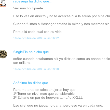
radesega
ha dicho que…
Veo mucho flipaete.
Eso lo ves en directo y no te acercas ni a la arena por si te ch
Cuando fuimos a Hossegor estaba la mitad y nos metimos sin 
Pero allá cada cual con su vida.
16 de octubre de 2008 a las 16:22
SingleFin
ha dicho que…
señor cuando estabamos allí yo disfrute como un enano hacien
tan orillera.
16 de octubre de 2008 a las 19:28
Anónimo ha dicho que…
Para meterse en tales ahujeros hay que
1º Tener un nivel mas que considerable
2º Echarle un par de huevers tamaño XXLLL
Eso si el que no juega no gana..pero eso va en cada uno.