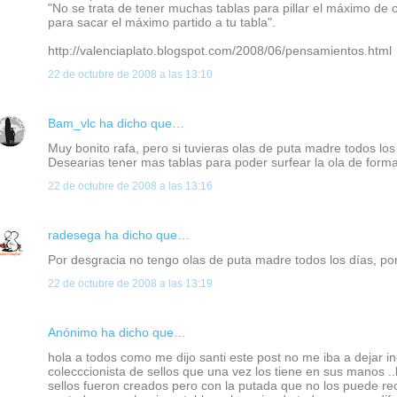
"No se trata de tener muchas tablas para pillar el máximo de 
para sacar el máximo partido a tu tabla".
http://valenciaplato.blogspot.com/2008/06/pensamientos.html
22 de octubre de 2008 a las 13:10
Bam_vlc
ha dicho que…
Muy bonito rafa, pero si tuvieras olas de puta madre todos los
Desearias tener mas tablas para poder surfear la ola de formas
22 de octubre de 2008 a las 13:16
radesega
ha dicho que…
Por desgracia no tengo olas de puta madre todos los días, po
22 de octubre de 2008 a las 13:19
Anónimo ha dicho que…
hola a todos como me dijo santi este post no me iba a dejar in
colecccionista de sellos que una vez los tiene en sus manos ..l
sellos fueron creados pero con la putada que no los puede re