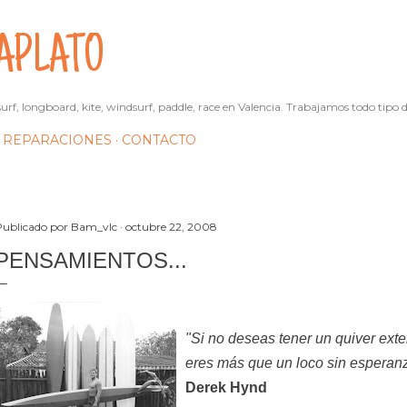
Ir al contenido principal
APLATO
urf, longboard, kite, windsurf, paddle, race en Valencia. Trabajamos todo tipo d
REPARACIONES
CONTACTO
Publicado por
Bam_vlc
octubre 22, 2008
PENSAMIENTOS...
"Si no deseas tener un quiver ext
eres más que un loco sin esperan
Derek Hynd