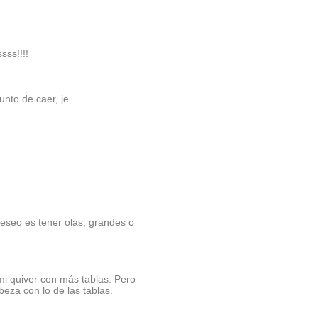
sss!!!!
nto de caer, je.
deseo es tener olas, grandes o
mi quiver con más tablas. Pero
eza con lo de las tablas.