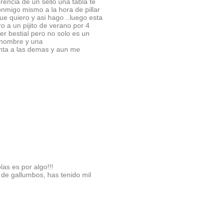
rencia de un sello una tabla te
nmigo mismo a la hora de pillar
e quiero y asi hago ..luego esta
ro a un pijito de verano por 4
er bestial pero no solo es un
un nombre y una
tinta a las demas y aun me
las es por algo!!!
de gallumbos, has tenido mil