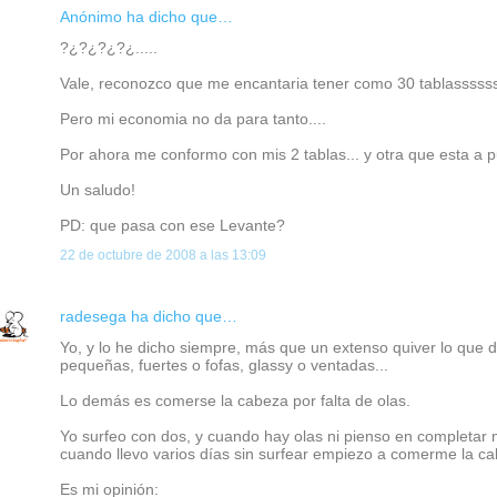
Anónimo ha dicho que…
?¿?¿?¿?¿.....
Vale, reconozco que me encantaria tener como 30 tablassssss
Pero mi economia no da para tanto....
Por ahora me conformo con mis 2 tablas... y otra que esta a pu
Un saludo!
PD: que pasa con ese Levante?
22 de octubre de 2008 a las 13:09
radesega
ha dicho que…
Yo, y lo he dicho siempre, más que un extenso quiver lo que 
pequeñas, fuertes o fofas, glassy o ventadas...
Lo demás es comerse la cabeza por falta de olas.
Yo surfeo con dos, y cuando hay olas ni pienso en completar 
cuando llevo varios días sin surfear empiezo a comerme la cab
Es mi opinión: