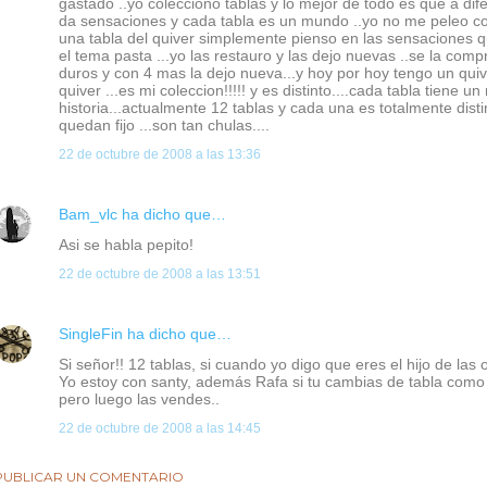
gastado ..yo colecciono tablas y lo mejor de todo es que a dife
da sensaciones y cada tabla es un mundo ..yo no me peleo co
una tabla del quiver simplemente pienso en las sensaciones qu
el tema pasta ...yo las restauro y las dejo nuevas ..se la comp
duros y con 4 mas la dejo nueva...y hoy por hoy tengo un quiv
quiver ...es mi coleccion!!!!! y es distinto....cada tabla tiene 
historia...actualmente 12 tablas y cada una es totalmente dis
quedan fijo ...son tan chulas....
22 de octubre de 2008 a las 13:36
Bam_vlc
ha dicho que…
Asi se habla pepito!
22 de octubre de 2008 a las 13:51
SingleFin
ha dicho que…
Si señor!! 12 tablas, si cuando yo digo que eres el hijo de las o
Yo estoy con santy, además Rafa si tu cambias de tabla como 
pero luego las vendes..
22 de octubre de 2008 a las 14:45
PUBLICAR UN COMENTARIO