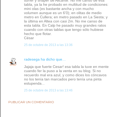
surfer y shaper de Alicante. No me canso de esa
tabla, ya la he probado en multitud de condiciones:
mini olas (es bastante ancha y con mucho
volumen aunque es un 6'0); en olitas de medio
metro en Cullera; en metro pasado en La Siesta; y
la última en Altea con casi 2m. No me canso de
esta tabla. En Calp he pasado muy grandes ratos
cuando con otras tablas que tengo sólo hubiese
hecho que flotar.
César
25 de octubre de 2013 a las 13:36
radesega
ha dicho que…
Jajaja que fuerte Cesar! esa tabla la tuve en mente
cuando fer la puso a la venta en su blog. Si no
recuerdo mal era azul, y como dices los cóncavos
no los tenía tan marcados pero tenía una pinta
estupenda...
25 de octubre de 2013 a las 13:46
PUBLICAR UN COMENTARIO