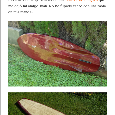
Las fotos de abajo son las de una
Bonzer de Bing 6'8
que
me dejó mi amigo Juan. No he flipado tanto con una tabla
en mis manos...