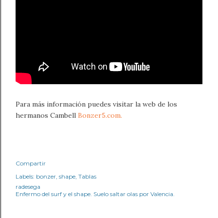
Para más información puedes visitar la web de los
hermanos Cambell
Bonzer5.com.
Compartir
Labels:
bonzer
shape
Tablas
radesega
Enfermo del surf y el shape. Suelo saltar olas por Valencia.