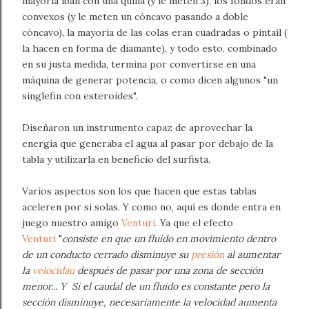
mayoría iban con una quilla (y le meten 3), los fondos eran
convexos (y le meten un cóncavo pasando a doble
cóncavo), la mayoría de las colas eran cuadradas o pintail (
la hacen en forma de diamante), y todo esto, combinado
en su justa medida, termina por convertirse en una
máquina de generar potencia, o como dicen algunos "un
singlefin con esteroides".
Diseñaron un instrumento capaz de aprovechar la
energía que generaba el agua al pasar por debajo de la
tabla y utilizarla en beneficio del surfista.
Varios aspectos son los que hacen que estas tablas
aceleren por si solas. Y como no, aquí es donde entra en
juego nuestro amigo
Venturi
.
Ya que
el efecto
Venturi
"
consiste en que un fluido en movimiento dentro
de un conducto cerrado disminuye su
presión
al aumentar
la
velocidad
después de pasar por una zona de sección
menor
... Y
Si el caudal de un fluido es constante pero la
sección disminuye, necesariamente la velocidad aumenta