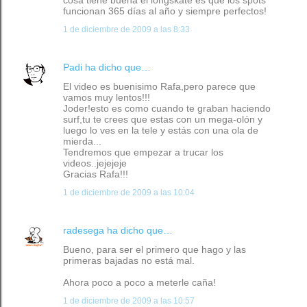
cosa tiene buena el longskate es que los spots
funcionan 365 días al año y siempre perfectos!
1 de diciembre de 2009 a las 8:33
Padi
ha dicho que…
El video es buenisimo Rafa,pero parece que
vamos muy lentos!!!
Joder!esto es como cuando te graban haciendo
surf,tu te crees que estas con un mega-olón y
luego lo ves en la tele y estás con una ola de
mierda...
Tendremos que empezar a trucar los
videos..jejejeje
Gracias Rafa!!!
1 de diciembre de 2009 a las 10:04
radesega
ha dicho que…
Bueno, para ser el primero que hago y las
primeras bajadas no está mal.
Ahora poco a poco a meterle caña!
1 de diciembre de 2009 a las 10:57