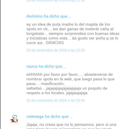
30 de noviembre de 2009 a las 21:50
Anónimo ha dicho que…
ey un idea de puta madre lo del mapita de los
spots en vlc... asi dan ganas de meterle caña al
longskate... siempre sorprendeis con buenas ideas
y iniciativas como esta... da gusto ver peña q se lo
curre asi.. GRACIAS
30 de noviembre de 2009 a las 22:03
nazca ha dicho que…
ehhhhhh por favor por favor,.....absetenerse de
nombrar spots en la web, que luego pasa lo que
pasa.....masificación,
saltadas....jajajajajajajajajajaja un poquito de
respeto a los locales, jajajaajajaja
30 de noviembre de 2009 a las 23:54
radesega
ha dicho que…
Jajaja, no creas que no lo pensamos, pero si una