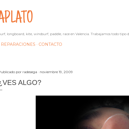
Ir al contenido principal
APLATO
urf, longboard, kite, windsurf, paddle, race en Valencia. Trabajamos todo tipo d
REPARACIONES
CONTACTO
Publicado por
radesega
noviembre 19, 2009
¿VES ALGO?