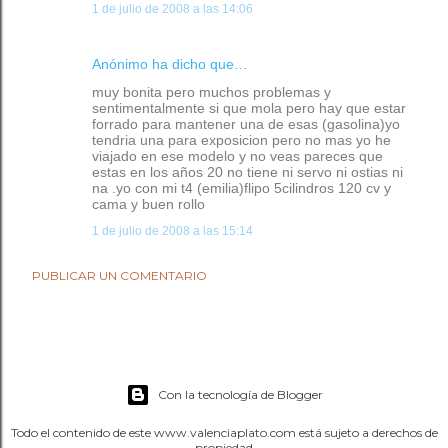
1 de julio de 2008 a las 14:06
Anónimo ha dicho que…
muy bonita pero muchos problemas y
sentimentalmente si que mola pero hay que estar
forrado para mantener una de esas (gasolina)yo
tendria una para exposicion pero no mas yo he
viajado en ese modelo y no veas pareces que
estas en los años 20 no tiene ni servo ni ostias ni
na .yo con mi t4 (emilia)flipo 5cilindros 120 cv y
cama y buen rollo
1 de julio de 2008 a las 15:14
PUBLICAR UN COMENTARIO
Con la tecnología de Blogger
Todo el contenido de este www.valenciaplato.com está sujeto a derechos de
propiedad