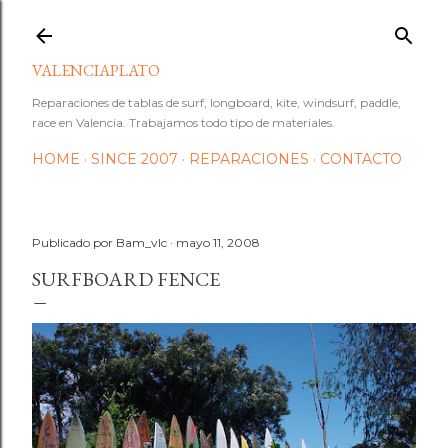
Ir al contenido principal
VALENCIAPLATO
Reparaciones de tablas de surf, longboard, kite, windsurf, paddle,
race en Valencia. Trabajamos todo tipo de materiales.
HOME
SINCE 2007
REPARACIONES
CONTACTO
Publicado por
Bam_vlc
mayo 11, 2008
SURFBOARD FENCE