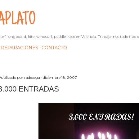
Ir al contenido principal
APLATO
urf, longboard, kite, windsurf, paddle, race en Valencia. Trabajamos todo tipo d
REPARACIONES
CONTACTO
Publicado por
radesega
diciembre 18, 2007
3.000 ENTRADAS