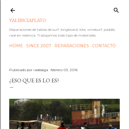
Ir al contenido principal
VALENCIAPLATO
Reparaciones de tablas de surf, longboard, kite, windsurf, paddle,
race en Valencia. Trabajamos todo tipo de materiales.
HOME
SINCE 2007
REPARACIONES
CONTACTO
Publicado por
radesega
febrero 03, 2016
¿ESO QUE ES LO ES?