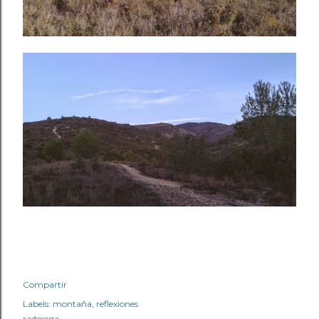
Compartir
Labels:
montaña
reflexiones
radesega