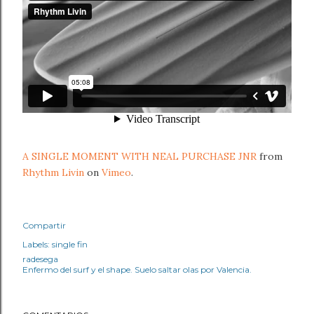
A SINGLE MOMENT WITH NEAL PURCHASE JNR
from
Rhythm Livin
on
Vimeo
.
Compartir
Labels:
single fin
radesega
Enfermo del surf y el shape. Suelo saltar olas por Valencia.