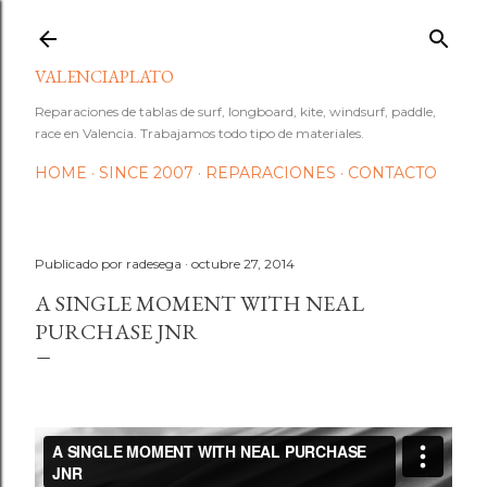
Ir al contenido principal
VALENCIAPLATO
Reparaciones de tablas de surf, longboard, kite, windsurf, paddle,
race en Valencia. Trabajamos todo tipo de materiales.
HOME
SINCE 2007
REPARACIONES
CONTACTO
Publicado por
radesega
octubre 27, 2014
A SINGLE MOMENT WITH NEAL
PURCHASE JNR