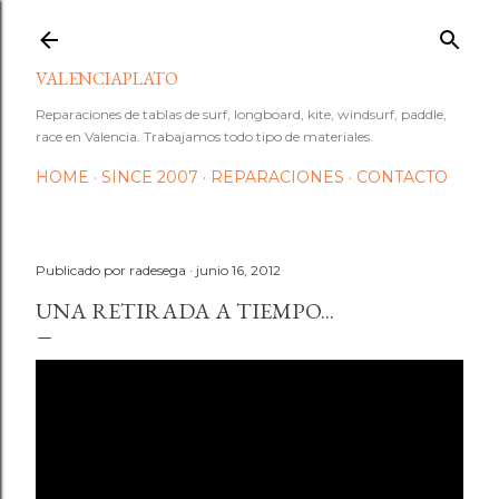
Ir al contenido principal
VALENCIAPLATO
Reparaciones de tablas de surf, longboard, kite, windsurf, paddle,
race en Valencia. Trabajamos todo tipo de materiales.
HOME
SINCE 2007
REPARACIONES
CONTACTO
Publicado por
radesega
junio 16, 2012
UNA RETIRADA A TIEMPO...