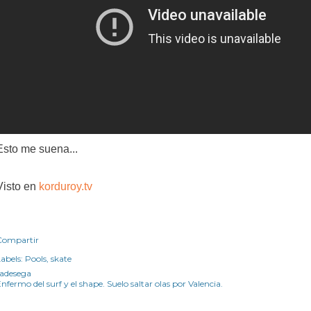
Esto me suena...
Visto en
korduroy.tv
Compartir
abels:
Pools
skate
radesega
nfermo del surf y el shape. Suelo saltar olas por Valencia.