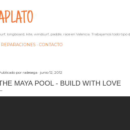
Ir al contenido principal
APLATO
urf, longboard, kite, windsurf, paddle, race en Valencia. Trabajamos todo tipo d
REPARACIONES
CONTACTO
Publicado por
radesega
junio 12, 2012
THE MAYA POOL - BUILD WITH LOVE