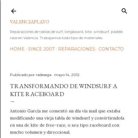
Ir al contenido principal
VALENCIAPLATO
Reparaciones de tablas de surf, longboard, kite, windsurf, paddle,
race en Valencia. Trabajamos todo tipo de materiales.
HOME
SINCE 2007
REPARACIONES
CONTACTO
Publicado por
radesega
mayo 14, 2012
TRANSFORMANDO DE WINDSURF A
KITE RACEBOARD
Antonio García me comentó un día via mail que estaba
modificando una vieja tabla de windsurf y convirtíendola
en una de kite de free-race, o sea tipo raceboard con
mucho volumen y direccional.