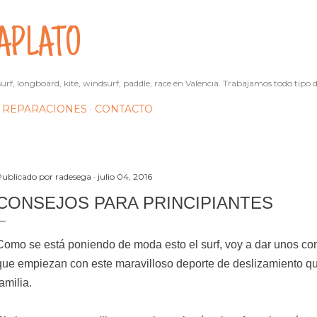
Ir al contenido principal
APLATO
urf, longboard, kite, windsurf, paddle, race en Valencia. Trabajamos todo tipo d
REPARACIONES
CONTACTO
Publicado por
radesega
julio 04, 2016
CONSEJOS PARA PRINCIPIANTES
Como se está poniendo de moda esto el surf, voy a dar unos co
que empiezan con este maravilloso deporte de deslizamiento que
familia.