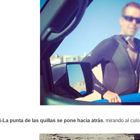
4-La punta de las quillas se pone hacia atrás
, mirando al culo