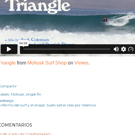
Triangle
from
Mollusk Surf Shop
on
Vimeo
.
Compartir
abels:
Mollusk
single fin
radesega
nfermo del surf y el shape. Suelo saltar olas por Valencia.
COMENTARIOS
PUBLICAR UN COMENTARIO