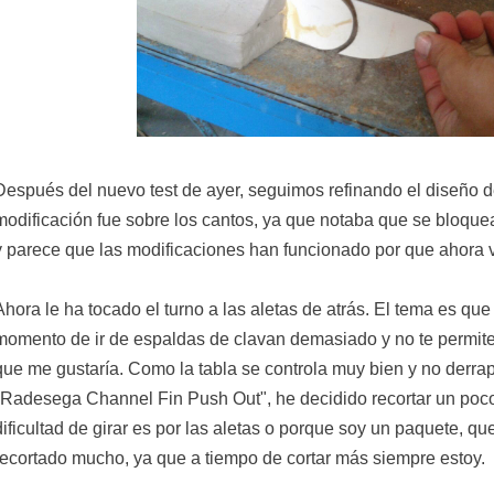
Después del nuevo test de ayer, seguimos refinando el diseño 
modificación fue sobre los cantos, ya que notaba que se bloquea
y parece que las modificaciones han funcionado por que ahora 
Ahora le ha tocado el turno a las aletas de atrás. El tema es que 
momento de ir de espaldas de clavan demasiado y no te permiten 
que me gustaría. Como la tabla se controla muy bien y no derra
"Radesega Channel Fin Push Out", he decidido recortar un poco l
dificultad de girar es por las aletas o porque soy un paquete, qu
recortado mucho, ya que a tiempo de cortar más siempre estoy.