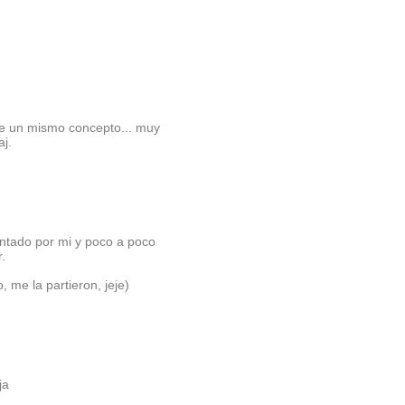
re un mismo concepto... muy
aj.
entado por mi y poco a poco
.
, me la partieron, jeje)
ja