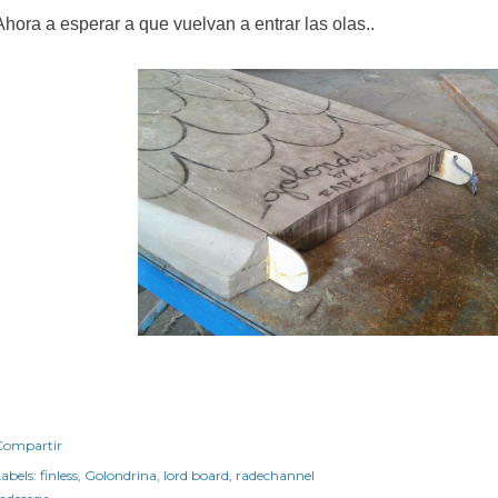
Ahora a esperar a que vuelvan a entrar las olas..
Compartir
abels:
finless
Golondrina
lord board
radechannel