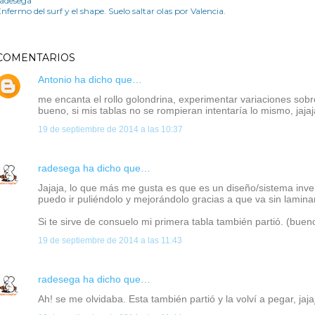
radesega
nfermo del surf y el shape. Suelo saltar olas por Valencia.
COMENTARIOS
Antonio
ha dicho que…
me encanta el rollo golondrina, experimentar variaciones sob
bueno, si mis tablas no se rompieran intentaría lo mismo, jajaj
19 de septiembre de 2014 a las 10:37
radesega
ha dicho que…
Jajaja, lo que más me gusta es que es un diseño/sistema inv
puedo ir puliéndolo y mejorándolo gracias a que va sin laminar
Si te sirve de consuelo mi primera tabla también partió. (bueno
19 de septiembre de 2014 a las 11:43
radesega
ha dicho que…
Ah! se me olvidaba. Esta también partió y la volví a pegar, jaja