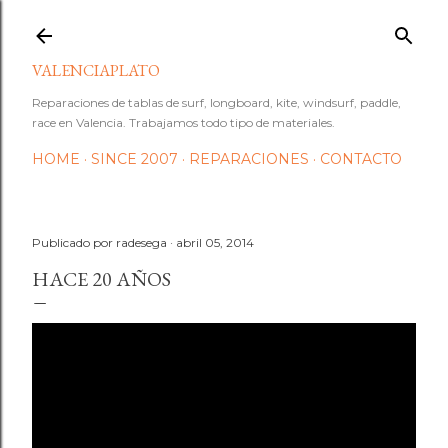
Ir al contenido principal
VALENCIAPLATO
Reparaciones de tablas de surf, longboard, kite, windsurf, paddle,
race en Valencia. Trabajamos todo tipo de materiales.
HOME
SINCE 2007
REPARACIONES
CONTACTO
Publicado por
radesega
abril 05, 2014
HACE 20 AÑOS