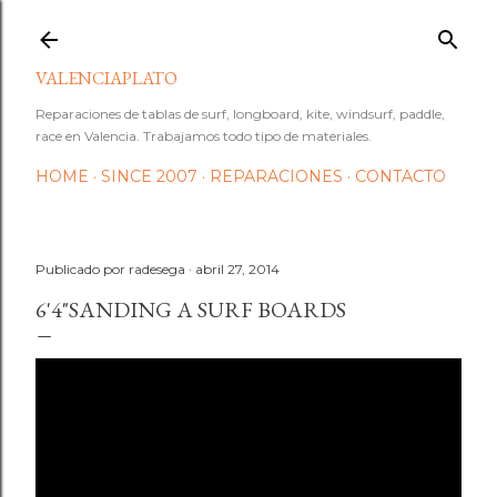
Ir al contenido principal
VALENCIAPLATO
Reparaciones de tablas de surf, longboard, kite, windsurf, paddle,
race en Valencia. Trabajamos todo tipo de materiales.
HOME
SINCE 2007
REPARACIONES
CONTACTO
Publicado por
radesega
abril 27, 2014
6'4"SANDING A SURF BOARDS