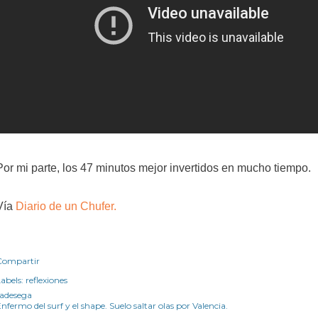
Por mi parte, los 47 minutos mejor invertidos en mucho tiempo.
Vía
Diario de un Chufer.
Compartir
abels:
reflexiones
radesega
nfermo del surf y el shape. Suelo saltar olas por Valencia.