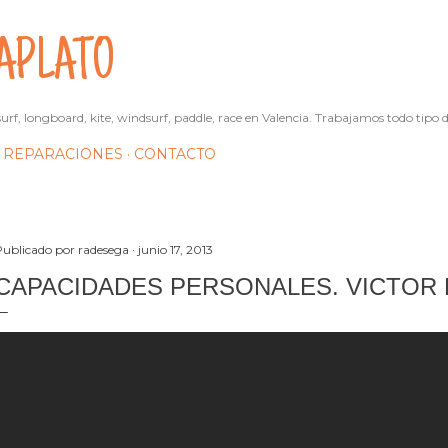
Ir al contenido principal
APLATO
urf, longboard, kite, windsurf, paddle, race en Valencia. Trabajamos todo tipo d
REPARACIONES
CONTACTO
Publicado por
radesega
junio 17, 2013
CAPACIDADES PERSONALES. VICTOR