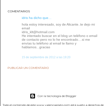
COMENTARIOS
idris ha dicho que…
hola estoy interesado, soy de Alicante..te dejo mi
email
idris_klt@hotmail.com
He intentado buscar en el blog un teléfono o email
de contacto pero no lo he encontrado....si me
envías tu teléfono al email te llamo y
hablamos...gracias
15 de septiembre de 2012 a las 19:20
PUBLICAR UN COMENTARIO
Con la tecnología de Blogger
Todo el contenido de este www.valenciaplato.com está sujeto a derechos de