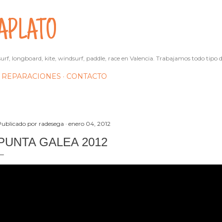
Ir al contenido principal
APLATO
urf, longboard, kite, windsurf, paddle, race en Valencia. Trabajamos todo tipo d
REPARACIONES
CONTACTO
Publicado por
radesega
enero 04, 2012
PUNTA GALEA 2012