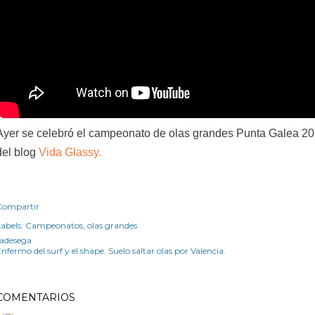
Ayer se celebró el campeonato de olas grandes Punta Galea 201
del blog
Vida Glassy.
Compartir
abels:
Campeonatos
olas grandes
radesega
nfermo del surf y el shape. Suelo saltar olas por Valencia.
COMENTARIOS