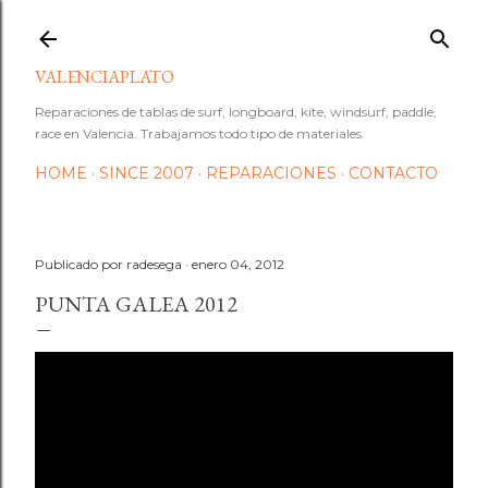
Ir al contenido principal
VALENCIAPLATO
Reparaciones de tablas de surf, longboard, kite, windsurf, paddle,
race en Valencia. Trabajamos todo tipo de materiales.
HOME
SINCE 2007
REPARACIONES
CONTACTO
Publicado por
radesega
enero 04, 2012
PUNTA GALEA 2012