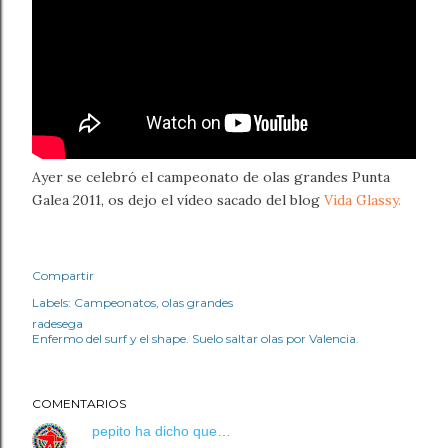
Ayer se celebró el campeonato de olas grandes Punta
Galea 2011, os dejo el vídeo sacado del blog
Vida Glassy.
Compartir
Labels:
Campeonatos
olas grandes
radesega
Enfermo del surf y el shape. Suelo saltar olas por Valencia.
COMENTARIOS
pepito
ha dicho que…