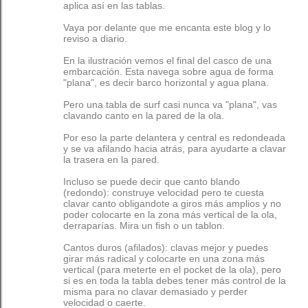
aplica así en las tablas.
Vaya por delante que me encanta este blog y lo
reviso a diario.
En la ilustración vemos el final del casco de una
embarcación. Esta navega sobre agua de forma
"plana", es decir barco horizontal y agua plana.
Pero una tabla de surf casi nunca va "plana", vas
clavando canto en la pared de la ola.
Por eso la parte delantera y central es redondeada
y se va afilando hacia atrás, para ayudarte a clavar
la trasera en la pared.
Incluso se puede decir que canto blando
(redondo): construye velocidad pero te cuesta
clavar canto obligandote a giros más amplios y no
poder colocarte en la zona más vertical de la ola,
derraparías. Mira un fish o un tablon.
Cantos duros (afilados): clavas mejor y puedes
girar más radical y colocarte en una zona más
vertical (para meterte en el pocket de la ola), pero
si es en toda la tabla debes tener más control de la
misma para no clavar demasiado y perder
velocidad o caerte.