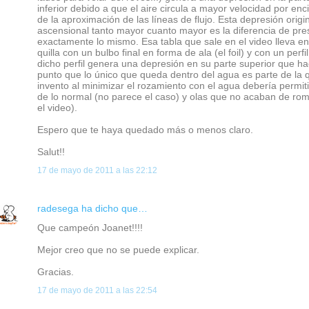
inferior debido a que el aire circula a mayor velocidad por e
de la aproximación de las líneas de flujo. Esta depresión ori
ascensional tanto mayor cuanto mayor es la diferencia de pres
exactamente lo mismo. Esa tabla que sale en el video lleva en
quilla con un bulbo final en forma de ala (el foil) y con un perf
dicho perfil genera una depresión en su parte superior que hac
punto que lo único que queda dentro del agua es parte de la qui
invento al minimizar el rozamiento con el agua debería permi
de lo normal (no parece el caso) y olas que no acaban de rom
el video).
Espero que te haya quedado más o menos claro.
Salut!!
17 de mayo de 2011 a las 22:12
radesega
ha dicho que…
Que campeón Joanet!!!!
Mejor creo que no se puede explicar.
Gracias.
17 de mayo de 2011 a las 22:54