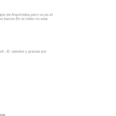
ipio de Arquímides,pero no,es el
os barcos.En el vídeo no esta
foil ;-D. saludos y gracias por
edad