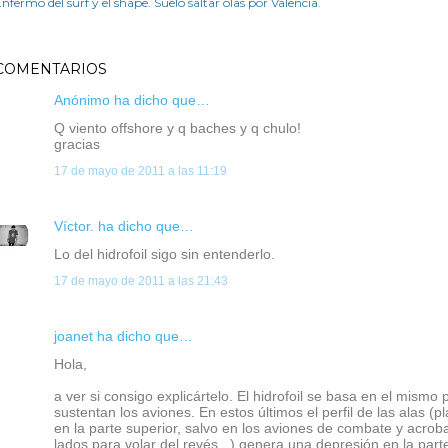
nfermo del surf y el shape. Suelo saltar olas por Valencia.
COMENTARIOS
Anónimo ha dicho que…
Q viento offshore y q baches y q chulo!
gracias
17 de mayo de 2011 a las 11:19
Víctor.
ha dicho que…
Lo del hidrofoil sigo sin entenderlo.
17 de mayo de 2011 a las 21:43
joanet ha dicho que…
Hola,
a ver si consigo explicártelo. El hidrofoil se basa en el mismo p
sustentan los aviones. En estos últimos el perfil de las alas (pl
en la parte superior, salvo en los aviones de combate y acrob
lados para volar del revés...) genera una depresión en la part