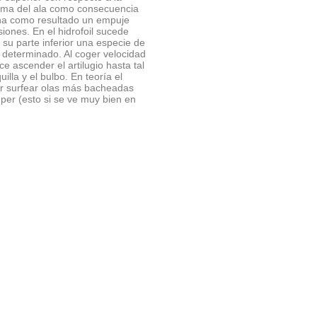
ncima del ala como consecuencia
gina como resultado un empuje
iones. En el hidrofoil sucede
 su parte inferior una especie de
il determinado. Al coger velocidad
e ascender el artilugio hasta tal
lla y el bulbo. En teoría el
tir surfear olas más bacheadas
per (esto si se ve muy bien en