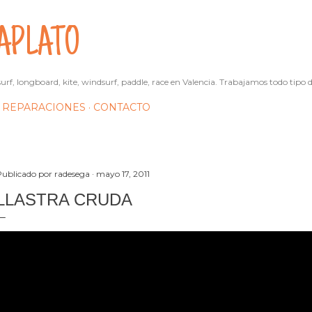
Ir al contenido principal
APLATO
urf, longboard, kite, windsurf, paddle, race en Valencia. Trabajamos todo tipo d
REPARACIONES
CONTACTO
Publicado por
radesega
mayo 17, 2011
LLASTRA CRUDA