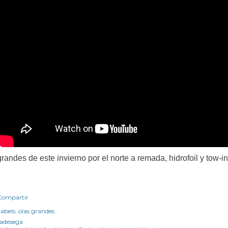
grandes de este invierno por el norte a remada, hidrofoil y tow-in
Compartir
abels:
olas grandes
radesega