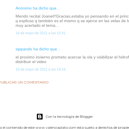
Anónimo ha dicho que…
Mendo recital Joanet!!Gracias,estaba yo pensando en el princ
q explicas q también es el mismo q se ejerce en las velas de l
muy acertado el tema...
18 de mayo de 2011 a las 10:41
sippando
ha dicho que…
el proximo invierno prometo acercar la ola y visibilizar el hidro
distribuir el video
19 de mayo de 2011 a las 19:16
PUBLICAR UN COMENTARIO
Con la tecnología de Blogger
o el contenido de este www.valenciaplato.com está sujeto a derechos de propi