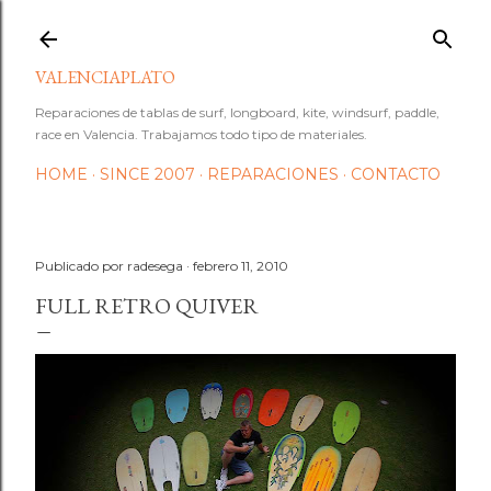
Ir al contenido principal
VALENCIAPLATO
Reparaciones de tablas de surf, longboard, kite, windsurf, paddle,
race en Valencia. Trabajamos todo tipo de materiales.
HOME
SINCE 2007
REPARACIONES
CONTACTO
Publicado por
radesega
febrero 11, 2010
FULL RETRO QUIVER