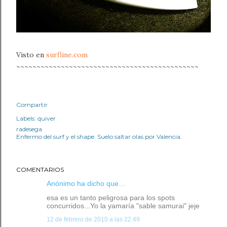
Visto en
surfline.com
~~~~~~~~~~~~~~~~~~~~~~~~~~~~~~~~~~~~~~~~~~~~~
Compartir
Labels:
quiver
radesega
Enfermo del surf y el shape. Suelo saltar olas por Valencia.
COMENTARIOS
Anónimo ha dicho que…
esa es un tanto peligrosa para los spots
concurridos...Yo la yamaría "sable samurai" jeje
12 de febrero de 2010 a las 22:49