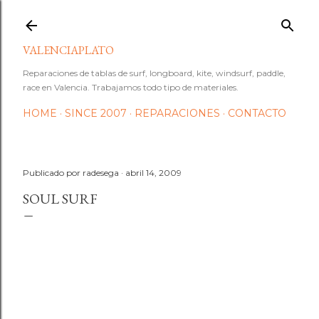
Ir al contenido principal
VALENCIAPLATO
Reparaciones de tablas de surf, longboard, kite, windsurf, paddle,
race en Valencia. Trabajamos todo tipo de materiales.
HOME
SINCE 2007
REPARACIONES
CONTACTO
Publicado por
radesega
abril 14, 2009
SOUL SURF