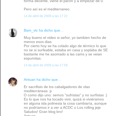
forma decente, viene el paron y a empezar de 0.
Pero así es el mediterraneo.
14 de abril de 2009 a las 17:22
Bam_vlc
ha dicho que…
Muy bueno el video si señor, yo tambien hecho de
menos esos dias.
Por cierto hoy se ha colado algo de térmico lo que
no se si surfeable, estaba en casa y soplaba de SE
bastante me he asomado a las cams y se veian
espumitas.
14 de abril de 2009 a las 17:58
Antuan
ha dicho que…
Er sacrifisio de los cabalgadores de olas
mediterráneas :p
O como dijo uno: semos "sufristas" y no surfistas :)
Es lo que nos ha tocado vivir, quizá si viviéramos
en alguna isla polinesia la cosa cambiaría, aunque
no podríamos ir a ver a ACDC o Los rolling jeje
Saludos! Gran blog bro!
Antuan