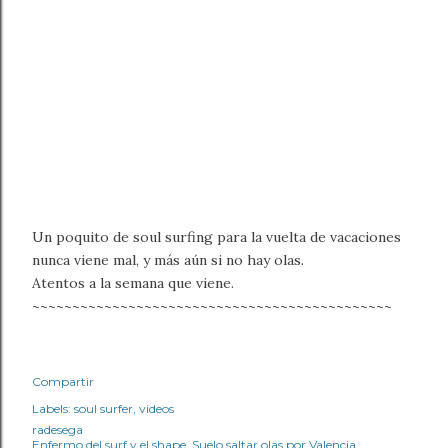
Un poquito de soul surfing para la vuelta de vacaciones
nunca viene mal, y más aún si no hay olas.
Atentos a la semana que viene.
~~~~~~~~~~~~~~~~~~~~~~~~~~~~~~~~~~~~~~~~~~~~~
Compartir
Labels:
soul surfer
videos
radesega
Enfermo del surf y el shape. Suelo saltar olas por Valencia.