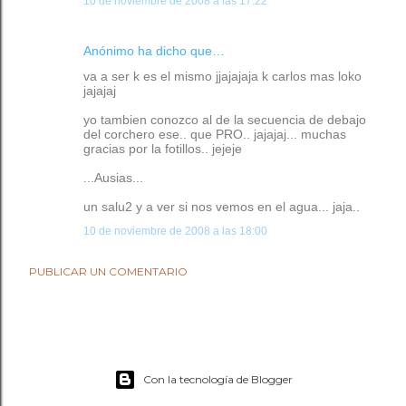
10 de noviembre de 2008 a las 17:22
Anónimo ha dicho que…
va a ser k es el mismo jjajajaja k carlos mas loko
jajajaj
yo tambien conozco al de la secuencia de debajo
del corchero ese.. que PRO.. jajajaj... muchas
gracias por la fotillos.. jejeje
...Ausias...
un salu2 y a ver si nos vemos en el agua... jaja..
10 de noviembre de 2008 a las 18:00
PUBLICAR UN COMENTARIO
Con la tecnología de Blogger