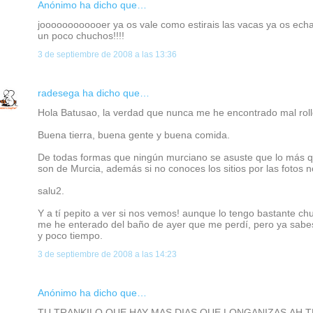
Anónimo ha dicho que…
joooooooooooer ya os vale como estirais las vacas ya os echa
un poco chuchos!!!!
3 de septiembre de 2008 a las 13:36
radesega
ha dicho que…
Hola Batusao, la verdad que nunca me he encontrado mal roll
Buena tierra, buena gente y buena comida.
De todas formas que ningún murciano se asuste que lo más qu
son de Murcia, además si no conoces los sitios por las fotos 
salu2.
Y a tí pepito a ver si nos vemos! aunque lo tengo bastante ch
me he enterado del baño de ayer que me perdí, pero ya sabes
y poco tiempo.
3 de septiembre de 2008 a las 14:23
Anónimo ha dicho que…
TU TRANKILO QUE HAY MAS DIAS QUE LONGANIZAS.AH 