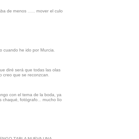
ba de menos ...... mover el culo
o cuando he ido por Murcia.
e diré será que todas las olas
no creo que se reconzcan.
ungo con el tema de la boda, ya
 chaqué, fotógrafo... mucho lío
TENGO TABLA NUEVA UNA