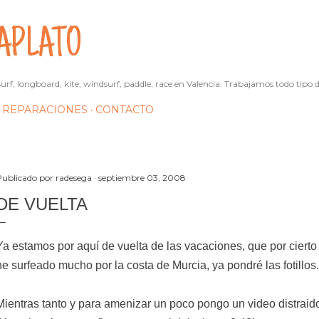
Ir al contenido principal
APLATO
urf, longboard, kite, windsurf, paddle, race en Valencia. Trabajamos todo tipo d
REPARACIONES
CONTACTO
Publicado por
radesega
septiembre 03, 2008
DE VUELTA
Ya estamos por aquí de vuelta de las vacaciones, que por ciert
he surfeado mucho por la costa de Murcia, ya pondré las fotillos.
Mientras tanto y para amenizar un poco pongo un video distraid