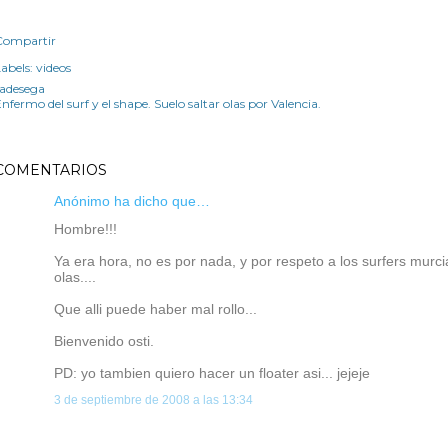
Compartir
abels:
videos
radesega
nfermo del surf y el shape. Suelo saltar olas por Valencia.
COMENTARIOS
Anónimo ha dicho que…
Hombre!!!
Ya era hora, no es por nada, y por respeto a los surfers murc
olas....
Que alli puede haber mal rollo...
Bienvenido osti.
PD: yo tambien quiero hacer un floater asi... jejeje
3 de septiembre de 2008 a las 13:34