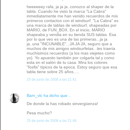
heeeeeey rafa, ja ja ja..conozco al shaper de la
tabla. Cuando he visto la marca "La Cabra"
inmediatamente me han venido recuerdos de mis
primeros contactos con el windsurf. "La Cabra" es
una marca de tablas de windsurf, shapeadas por
MARIO, de FUN_BOX. En el inicio, MARIO
shapeaba y vendia en su tienda SUS tablas. Esa
por lo que veo es una de las primeras...ja ja
ja..una "INCUNABLE"...JA JA JA, seguro que a
muchos de mis amigos windsurfetas...les traeria
muchisimos recuerdos (a los mas viejetes como
yo). Yo apuesto también por colgarla tal y como
esta en el salón de tu casa. Mira los colores
"fosfis" típicos de la epoca. Estoy seguro que esa
tabla tiene sobre 25 años.....
25 de junio de 2008 a las 21:41
Bam_vlc
ha dicho que…
De donde la has robado sinvergüenza!
Pesa mucho?
25 de junio de 2008 a las 21:46