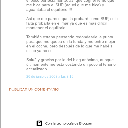
el peso perfectamente, así que cogí el remo que
me hice para el SUP (aquel que me hice) y
aguantaba el equilibrio!!!!
Así que me parece que la probaré como SUP, solo
falta probarla en el mar ya que es más difícil
mantener el equilibrio.
También estaba pensando redondearle la punta
para que me quepa en la funda y me entre mejor
en el coche, pero después de lo que me habéis
dicho ya no se.
Salu2 y gracias por lo del blog anónimo, aunque
últimamente me está costando un poco el tenerlo
actualizado.
26 de junio de 2008 a las 8:15
PUBLICAR UN COMENTARIO
Con la tecnología de Blogger