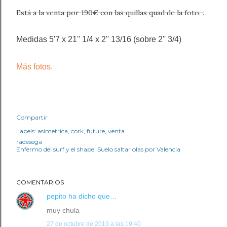
Está a la venta por 190€ con las quillas quad de la foto. .
Medidas 5'7 x 21'' 1/4 x 2'' 13/16 (sobre 2'' 3/4)
Más fotos.
Compartir
Labels:
asimetrica
cork
future
venta
radesega
Enfermo del surf y el shape. Suelo saltar olas por Valencia.
COMENTARIOS
pepito
ha dicho que…
muy chula
27 de octubre de 2019 a las 19:40