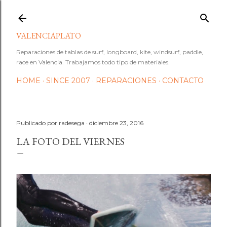
Ir al contenido principal
VALENCIAPLATO
Reparaciones de tablas de surf, longboard, kite, windsurf, paddle,
race en Valencia. Trabajamos todo tipo de materiales.
HOME
SINCE 2007
REPARACIONES
CONTACTO
Publicado por
radesega
diciembre 23, 2016
LA FOTO DEL VIERNES