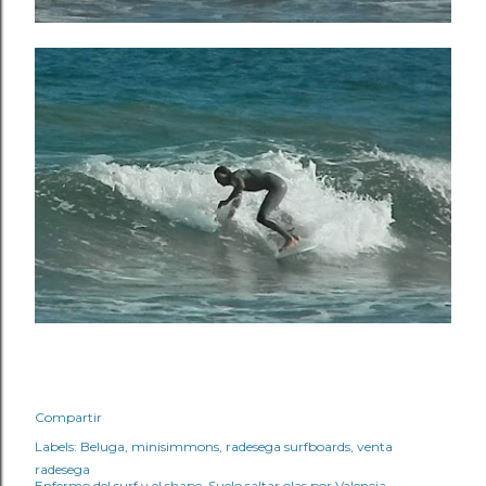
Compartir
Labels:
Beluga
minisimmons
radesega surfboards
venta
radesega
Enfermo del surf y el shape. Suelo saltar olas por Valencia.