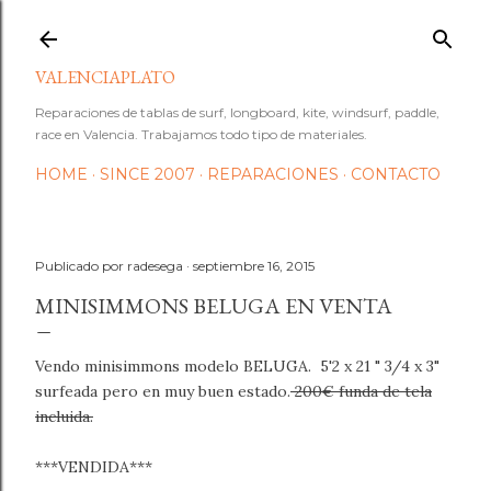
Ir al contenido principal
VALENCIAPLATO
Reparaciones de tablas de surf, longboard, kite, windsurf, paddle,
race en Valencia. Trabajamos todo tipo de materiales.
HOME
SINCE 2007
REPARACIONES
CONTACTO
Publicado por
radesega
septiembre 16, 2015
MINISIMMONS BELUGA EN VENTA
Vendo minisimmons modelo BELUGA. 5'2 x 21 " 3/4 x 3"
surfeada pero en muy buen estado.
200€ funda de tela
incluida.
***VENDIDA***