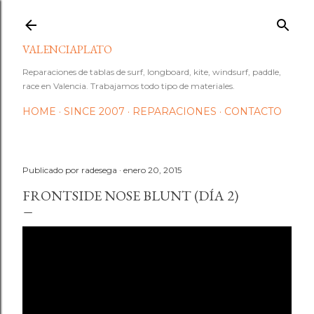
Ir al contenido principal
VALENCIAPLATO
Reparaciones de tablas de surf, longboard, kite, windsurf, paddle,
race en Valencia. Trabajamos todo tipo de materiales.
HOME
SINCE 2007
REPARACIONES
CONTACTO
Publicado por
radesega
enero 20, 2015
FRONTSIDE NOSE BLUNT (DÍA 2)