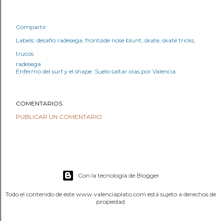
Compartir
Labels:
desafío radesega
frontside nose blunt
skate
skate tricks
trucos
radesega
Enfermo del surf y el shape. Suelo saltar olas por Valencia.
COMENTARIOS
PUBLICAR UN COMENTARIO
Con la tecnología de Blogger
Todo el contenido de este www.valenciaplato.com está sujeto a derechos de
propiedad