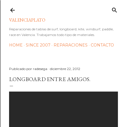
Ir al contenido principal
VALENCIAPLATO
Reparaciones de tablas de surf, longboard, kite, windsurf, paddle,
race en Valencia. Trabajamos todo tipo de materiales.
HOME
SINCE 2007
REPARACIONES
CONTACTO
Publicado por
radesega
diciembre 22, 2012
LONGBOARD ENTRE AMIGOS.