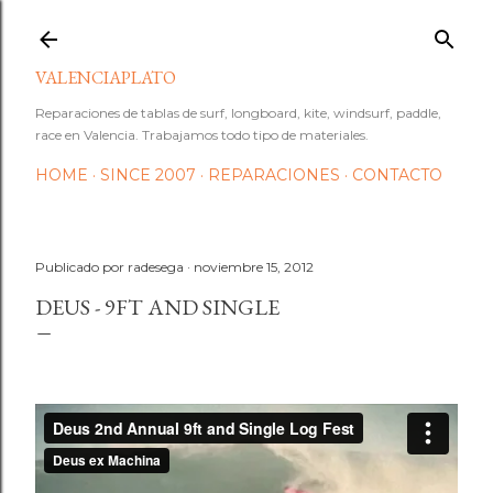
Ir al contenido principal
VALENCIAPLATO
Reparaciones de tablas de surf, longboard, kite, windsurf, paddle,
race en Valencia. Trabajamos todo tipo de materiales.
HOME
SINCE 2007
REPARACIONES
CONTACTO
Publicado por
radesega
noviembre 15, 2012
DEUS - 9FT AND SINGLE