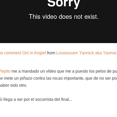
no comment Girl in Anglet
from
Loussouarn Yannick aka Yannoc
Pepito
me a mandado un vídeo que me a puesto los pelos de pu
se mete un piñazo contra las rocas importante, que de no ser por 
haber sido otro.
Si llega a ser por el socorrista del final...