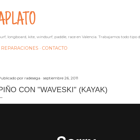
Ir al contenido principal
APLATO
urf, longboard, kite, windsurf, paddle, race en Valencia. Trabajamos todo tipo d
REPARACIONES
CONTACTO
Publicado por
radesega
septiembre 26, 2011
PIÑO CON "WAVESKI" (KAYAK)