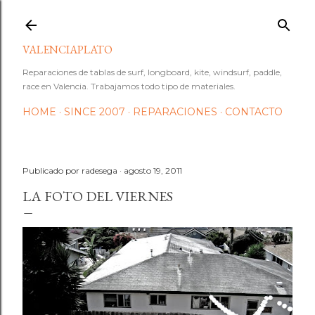
Ir al contenido principal
VALENCIAPLATO
Reparaciones de tablas de surf, longboard, kite, windsurf, paddle,
race en Valencia. Trabajamos todo tipo de materiales.
HOME
SINCE 2007
REPARACIONES
CONTACTO
Publicado por
radesega
agosto 19, 2011
LA FOTO DEL VIERNES