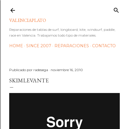
Ir al contenido principal
VALENCIAPLATO
Reparaciones de tablas de surf, longboard, kite, windsurf, paddle,
race en Valencia. Trabajamos todo tipo de materiales.
HOME
SINCE 2007
REPARACIONES
CONTACTO
Publicado por
radesega
noviembre 16, 2010
SKIMLEVANTE